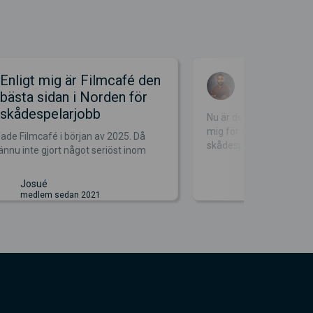
Enligt mig är Filmcafé den
Satsa på
bästa sidan i Norden för
skådespelarjobb
Nu är det mer än 12 år
mig för att satsa på dr
ade Filmcafé i början av 2025. Då
skådespela...
ännu inte gjort något seriöst inom
Freddy
medlem se
Josué
medlem sedan 2021