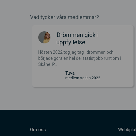
Vad tycker våra medlemmar?
an!
Drömmen gick i
uppfyllelse
Hösten 2022 tog jag tag i drömmen och
just nu
började göra en hel del statistjobb runt om i
S...
Skåne. P...
Tuva
medlem sedan 2022
Om oss
Webbplat