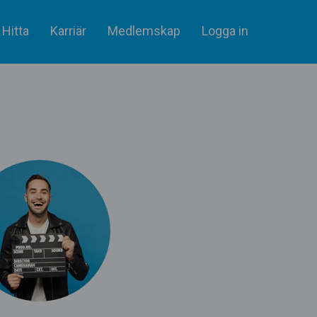
Hitta
Karriär
Medlemskap
Logga in
lare & statister
Artiklar
Skådespelare & Statister
tare
Filmbransch.se
Filmarbetare
Företag & rekrytering