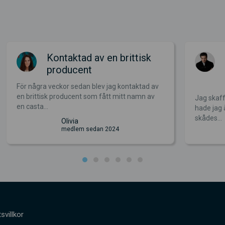
Kontaktad av en brittisk
producent
För några veckor sedan blev jag kontaktad av
en brittisk producent som fått mitt namn av
Jag skaff
en casta...
hade jag 
skådes...
Olivia
medlem sedan 2024
svillkor