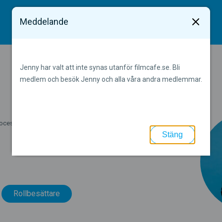
Meddelande
Jobb
x
Alla jobb
Skådespe
Jenny har valt att inte synas utanför filmcafe.se. Bli
Annonsera
Filmarbe
medlem och besök Jenny och alla våra andra medlemmar.
rocessen lättare. Skapa och hitta
Stäng
Rollbesättare