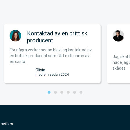
Kontaktad av en brittisk
producent
För några veckor sedan blev jag kontaktad av
en brittisk producent som fått mitt namn av
Jag skaff
en casta...
hade jag 
skådes...
Olivia
medlem sedan 2024
svillkor