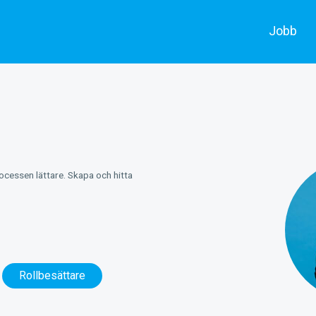
Jobb
Alla jobb
Skådespe
Annonsera
Filmarbe
rocessen lättare. Skapa och hitta
Rollbesättare