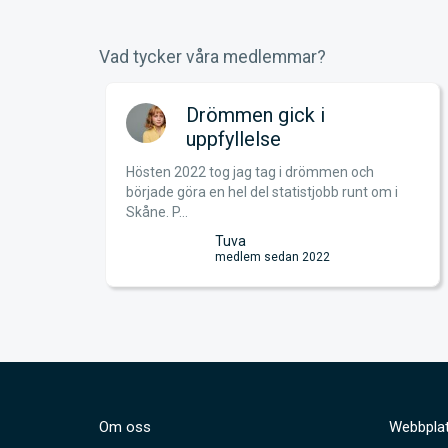
Vad tycker våra medlemmar?
an!
Drömmen gick i
uppfyllelse
Hösten 2022 tog jag tag i drömmen och
just nu
började göra en hel del statistjobb runt om i
S...
Skåne. P...
Tuva
medlem sedan 2022
Om oss
Webbplat