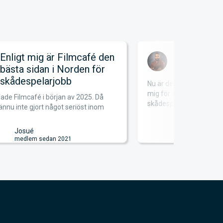
Enligt mig är Filmcafé den
Satsa på
bästa sidan i Norden för
skådespelarjobb
Nu är det mer än 12 år
mig för att satsa på dr
ade Filmcafé i början av 2025. Då
skådespela...
ännu inte gjort något seriöst inom
Freddy
medlem se
Josué
medlem sedan 2021