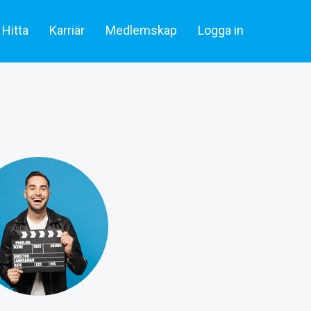
Hitta
Karriär
Medlemskap
Logga in
lare & statister
Artiklar
Skådespelare & Statister
tare
Filmbransch.se
Filmarbetare
Företag & rekrytering