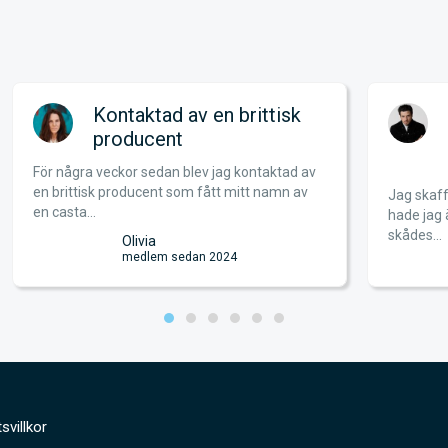
Kontaktad av en brittisk
producent
För några veckor sedan blev jag kontaktad av
en brittisk producent som fått mitt namn av
Jag skaff
en casta...
hade jag 
skådes...
Olivia
medlem sedan 2024
svillkor