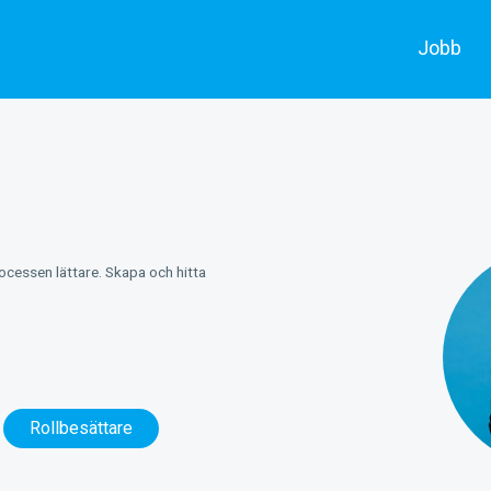
Jobb
Alla jobb
Skådespe
Annonsera
Filmarbe
rocessen lättare. Skapa och hitta
Rollbesättare