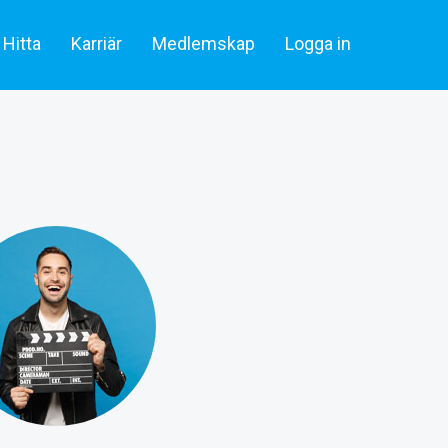
Hitta
Karriär
Medlemskap
Logga in
lare & statister
Artiklar
Skådespelare & Statister
tare
Filmbransch.se
Filmarbetare
Företag & rekrytering