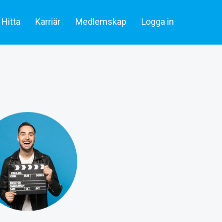
Hitta
Karriär
Medlemskap
Logga in
lare & statister
Artiklar
Skådespelare & Statister
tare
Filmbransch.se
Filmarbetare
Företag & rekrytering