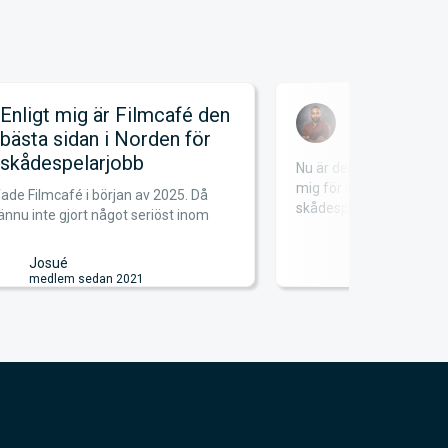
ligt mig är Filmcafé den
Satsa på d
sta sidan i Norden för
ådespelarjobb
Nu är det mer än 12 år sed
mig för att satsa på drömm
 Filmcafé i början av 2025. Då
skådespela...
u inte gjort något seriöst inom
Freddy
medlem sedan
Josué
medlem sedan 2021