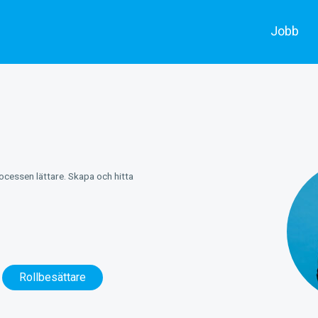
Jobb
Alla jobb
Skådespe
Annonsera
Filmarbe
rocessen lättare. Skapa och hitta
Rollbesättare