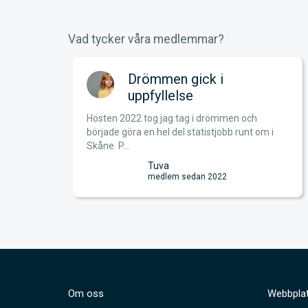
Vad tycker våra medlemmar?
!
Drömmen gick i
uppfyllelse
Hösten 2022 tog jag tag i drömmen och
t nu
började göra en hel del statistjobb runt om i
.
Skåne. P...
Tuva
medlem sedan 2022
Om oss
Webbplat