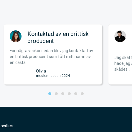
Kontaktad av en brittisk
En
producent
bä
sk
För några veckor sedan blev jag kontaktad av
en brittisk producent som fått mitt namn av
Jag skaffade
en casta...
hade jag änn
skådes...
Olivia
medlem sedan 2024
svillkor