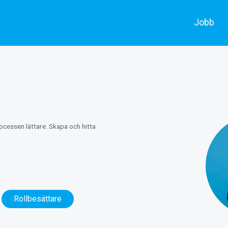
Jobb
Alla jobb
Skådespe
Annonsera
Filmarbe
rocessen lättare. Skapa och hitta
Rollbesättare