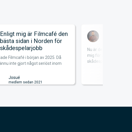
Enligt mig är Filmcafé den
Satsa på
bästa sidan i Norden för
skådespelarjobb
Nu är det mer än 12 år
mig för att satsa på dr
ade Filmcafé i början av 2025. Då
skådespela...
ännu inte gjort något seriöst inom
Freddy
medlem se
Josué
medlem sedan 2021