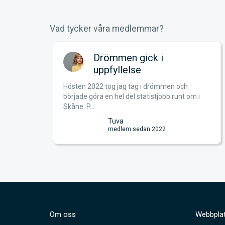
Vad tycker våra medlemmar?
an!
Drömmen gick i
uppfyllelse
Hösten 2022 tog jag tag i drömmen och
just nu
började göra en hel del statistjobb runt om i
S...
Skåne. P...
Tuva
medlem sedan 2022
Om oss
Webbplat