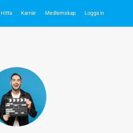
Hitta
Karriär
Medlemskap
Logga in
lare & statister
Artiklar
Skådespelare & Statister
tare
Filmbransch.se
Filmarbetare
Företag & rekrytering