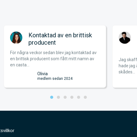
Kontaktad av en brittisk
producent
För några veckor sedan blev jag kontaktad av
en brittisk producent som fått mitt namn av
Jag skaff
en casta...
hade jag 
skådes...
Olivia
medlem sedan 2024
svillkor