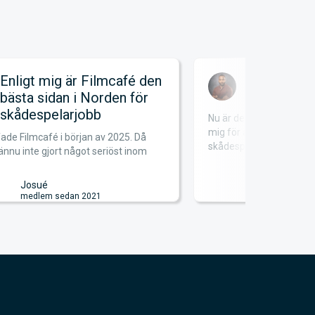
ligt mig är Filmcafé den
Satsa på d
sta sidan i Norden för
ådespelarjobb
Nu är det mer än 12 år sed
mig för att satsa på drömm
 Filmcafé i början av 2025. Då
skådespela...
u inte gjort något seriöst inom
Freddy
medlem sedan
Josué
medlem sedan 2021