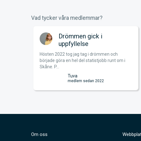
Vad tycker våra medlemmar?
!
Drömmen gick i
uppfyllelse
Hösten 2022 tog jag tag i drömmen och
t nu
började göra en hel del statistjobb runt om i
.
Skåne. P...
Tuva
medlem sedan 2022
Om oss
Webbplat