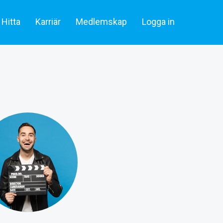
Hitta
Karriär
Medlemskap
Logga in
lare & statister
Artiklar
Skådespelare & Statister
tare
Filmbransch.se
Filmarbetare
Företag & rekrytering