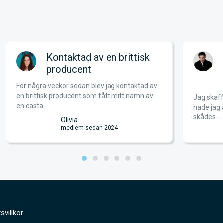
Kontaktad av en brittisk
En
producent
bä
sk
För några veckor sedan blev jag kontaktad av
en brittisk producent som fått mitt namn av
Jag skaffade
en casta...
hade jag änn
skådes...
Olivia
medlem sedan 2024
svillkor