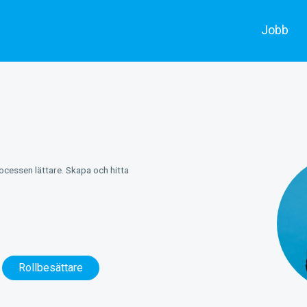
Jobb
Alla jobb
Skådespe
Annonsera
Filmarbe
rocessen lättare. Skapa och hitta
Rollbesättare