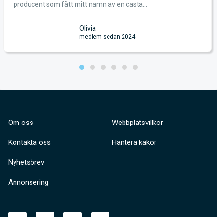
Ja
ducent som fått mitt namn av en casta...
gj
Olivia
medlem sedan 2024
Om oss
Webbplatsvillkor
Kontakta oss
Hantera kakor
Nyhetsbrev
Annonsering