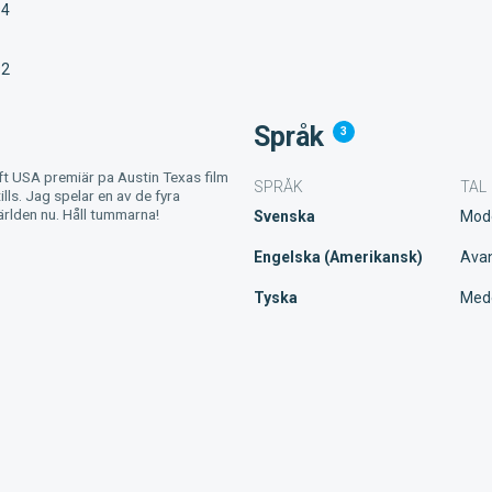
94
92
Språk
3
ft USA premiär pa Austin Texas film
SPRÅK
TAL
ills. Jag spelar en av de fyra
världen nu. Håll tummarna!
Svenska
Mod
Engelska (Amerikansk)
Ava
Tyska
Med