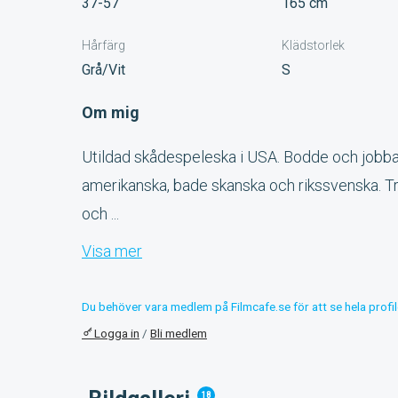
37-57
165 cm
Hårfärg
Klädstorlek
Grå/Vit
S
Om mig
Utildad skådespeleska i USA. Bodde och jobbad
amerikanska, bade skanska och rikssvenska. T
och ...
Visa mer
Du behöver vara medlem på Filmcafe.se för att se hela profil
Logga in
/
Bli medlem
18