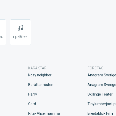
#4
Ljudfil #5
KARAKTÄR
FÖRETAG
Nosy neighbor
Anagram Sverig
Berättar rösten
Anagram Sverig
Harry
Skillinge Teater
Gerd
Tinylumberjack p
Rita- Alice mamma
Breidablick Film