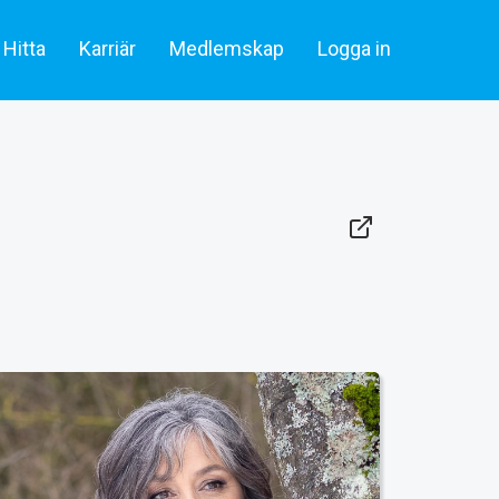
Hitta
Karriär
Medlemskap
Logga in
lare & statister
Artiklar
Skådespelare & Statister
tare
Filmbransch.se
Filmarbetare
Företag & rekrytering