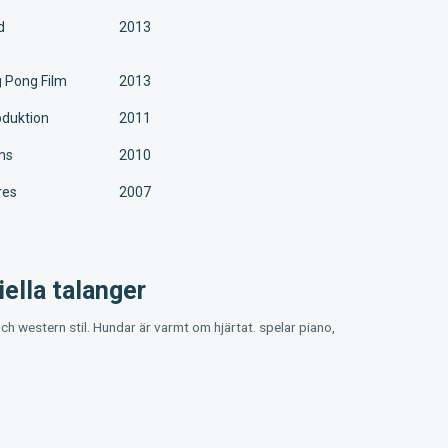
d
2013
g Pong Film
2013
oduktion
2011
ns
2010
res
2007
ella talanger
ch western stil. Hundar är varmt om hjärtat. spelar piano,