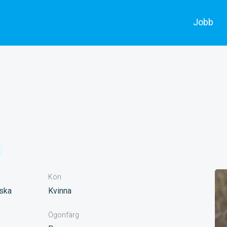
Jobb
Alla jobb
Skådespe
Annonsera
Filmarbe
Kön
nska
Kvinna
Ögonfärg