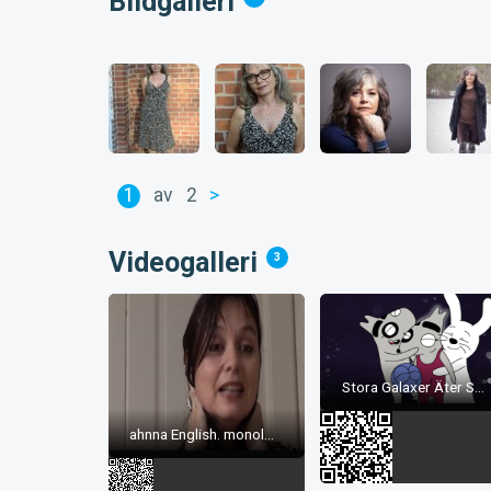
Bildgalleri
1
av
2
>
Videogalleri
3
Stora Galaxer Äter S...
ahnna English. monol...