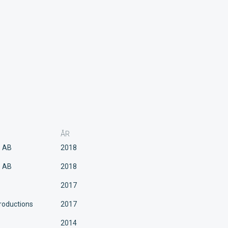
ÅR
e AB
2018
e AB
2018
2017
roductions
2017
2014