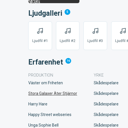
Ljudgalleri
5
Ljudfil #1
Ljudfil #2
Ljudfil #3
Ljudfil 
Erfarenhet
16
PRODUKTION
YRKE
Väster om Friheten
Skådespelare
Stora Galaxer Äter Stjärnor
Skådespelare
Harry Hare
Skådespelare
Happy Street webseries
Skådespelare
Unga Sophie Bell
Skådespelare