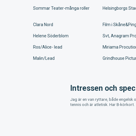
Sommar Teater-många roller
Helsingborgs Sta
Clara Nord
Film i Skåne&Pin
Helene Söderblom
Svt, Anagram Pr
Ros/Alice- lead
Miriama Procutio
Malin/Lead
Grindhouse Pictu
Intressen och speci
Jag är en van ryttare, både engelsk o
tennis och är atletisk. Har B-körkort.