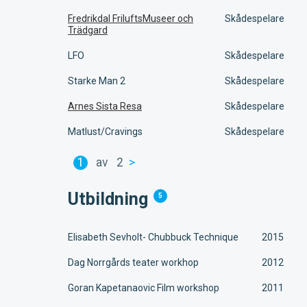
Fredrikdal FriluftsMuseer och
Skådespelare
Trädgard
LFO
Skådespelare
Starke Man 2
Skådespelare
Arnes Sista Resa
Skådespelare
Matlust/Cravings
Skådespelare
1
av
2
>
Utbildning
5
Elisabeth Sevholt- Chubbuck Technique
2015
Dag Norrgårds teater workhop
2012
Goran Kapetanaovic Film workshop
2011