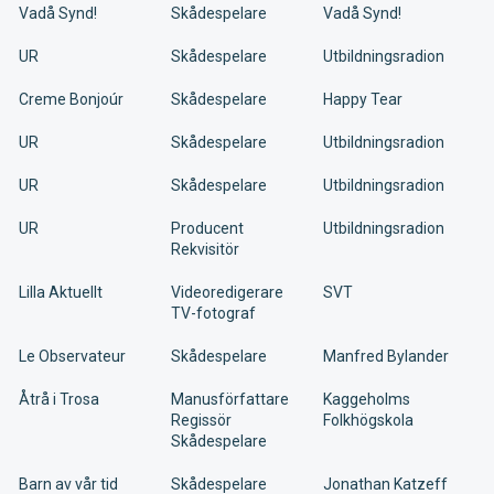
Vadå Synd!
Skådespelare
Vadå Synd!
UR
Skådespelare
Utbildningsradion
Creme Bonjoúr
Skådespelare
Happy Tear
UR
Skådespelare
Utbildningsradion
UR
Skådespelare
Utbildningsradion
UR
Producent
Utbildningsradion
Rekvisitör
Lilla Aktuellt
Videoredigerare
SVT
TV-fotograf
Le Observateur
Skådespelare
Manfred Bylander
Åtrå i Trosa
Manusförfattare
Kaggeholms
Regissör
Folkhögskola
Skådespelare
Barn av vår tid
Skådespelare
Jonathan Katzeff