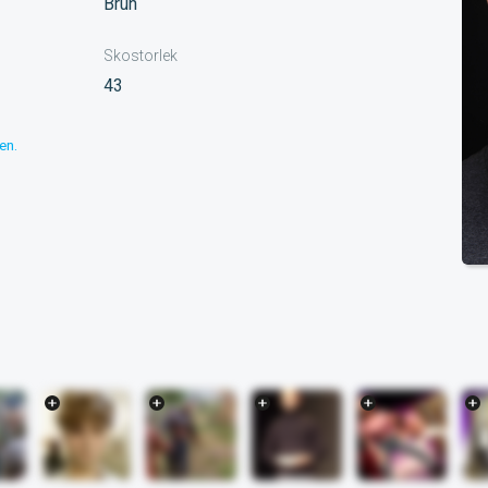
Brun
Skostorlek
43
en.