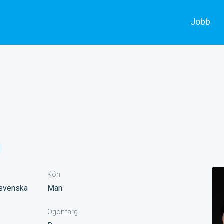
Jobb
Alla jobb
Skådespe
Annonsera
Filmarbe
Kön
ssvenska
Man
Ögonfärg