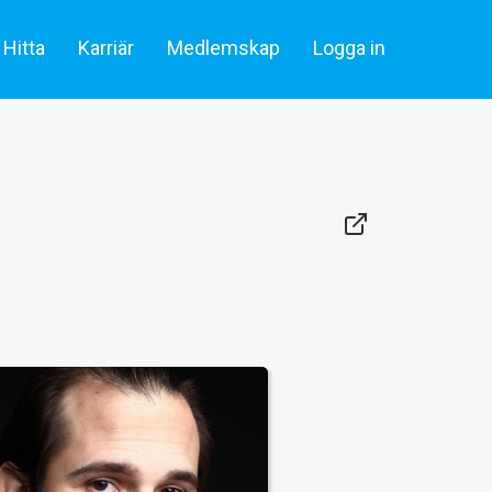
Hitta
Karriär
Medlemskap
Logga in
lare & statister
Artiklar
Skådespelare & Statister
tare
Filmbransch.se
Filmarbetare
Företag & rekrytering