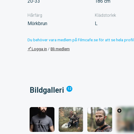
20-33
186 cm
Hårfärg
Klädstorlek
Mörkbrun
L
Du behöver vara medlem på Filmcafe.se för att se hela profil
Logga in
/
Bli medlem
Bildgalleri
12