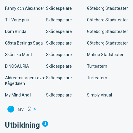
Fanny och Alexander
Skådespelare
Göteborg Stadsteater
Till Varje pris
Skådespelare
Göteborg Stadsteater
Dom Blinda
Skådespelare
Göteborg Stadsteater
Gösta Berlings Saga
Skådespelare
Göteborg Stadsteater
Skånska Mord
Skådespelare
Malmö Stadsteater
DINOSAURIA
Skådespelare
Turteatern
Äldreomsorgen i övre
Skådespelare
Turteatern
Kågedalen
My Mind And I
Skådespelare
Simply Visual
1
av
2
>
Utbildning
2