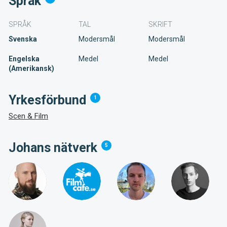
Språk
SPRÅK
TAL
SKRIFT
Svenska
Modersmål
Modersmål
Engelska
Medel
Medel
(Amerikansk)
Yrkesförbund
1
Scen & Film
Johans nätverk
5