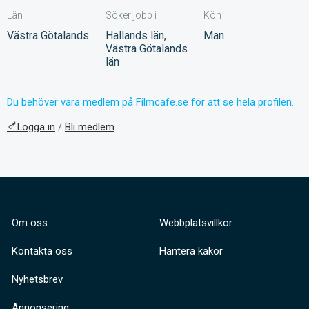
Län
Söker jobb i
Kön
Västra Götalands
Hallands län,
Man
Västra Götalands
län
Du behöver vara medlem på Filmcafe.se för att se hela profilen.
Logga in
/
Bli medlem
Om oss
Webbplatsvillkor
Kontakta oss
Hantera kakor
Nyhetsbrev
Annonsering