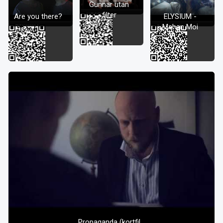
Gunnar utan
filter
Are you there?
ELYSIUM -
Mahan Moi
Propaganda (kortfil