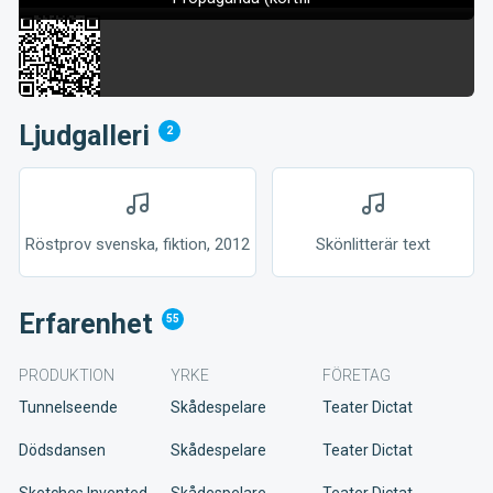
Ljudgalleri
2
Röstprov svenska, fiktion, 2012
Skönlitterär text
Erfarenhet
55
PRODUKTION
YRKE
FÖRETAG
Tunnelseende
Skådespelare
Teater Dictat
Dödsdansen
Skådespelare
Teater Dictat
Sketches Invented
Skådespelare
Teater Dictat