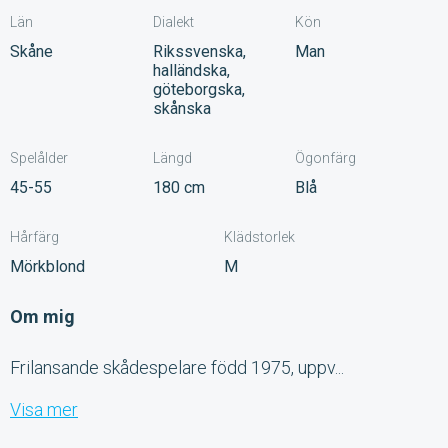
Län
Dialekt
Kön
Skåne
Rikssvenska,
Man
halländska,
göteborgska,
skånska
Spelålder
Längd
Ögonfärg
45-55
180 cm
Blå
Hårfärg
Klädstorlek
Mörkblond
M
Om mig
Frilansande skådespelare född 1975, uppv...
Visa mer