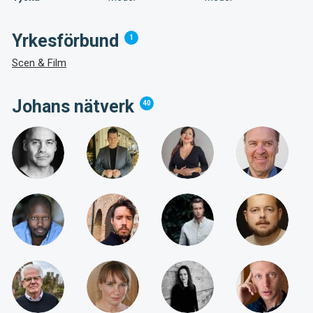
Yrkesförbund
1
Scen & Film
Johans nätverk
40