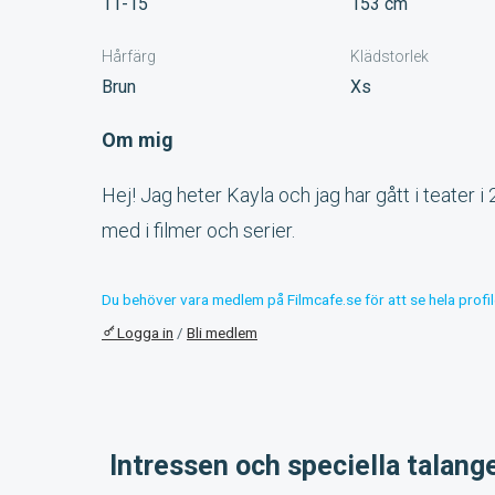
11-15
153 cm
Hårfärg
Klädstorlek
Brun
Xs
Om mig
Hej! Jag heter Kayla och jag har gått i teater i 
med i filmer och serier.
Du behöver vara medlem på Filmcafe.se för att se hela profil
Logga in
/
Bli medlem
Intressen och speciella talang