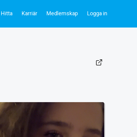
Hitta
Karriär
Medlemskap
Logga in
lare & statister
Artiklar
Skådespelare & Statister
tare
Filmbransch.se
Filmarbetare
Företag & rekrytering