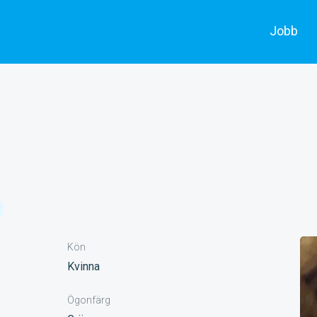
Jobb
Alla jobb
Skådespe
Annonsera
Filmarbe
Kön
Kvinna
Ögonfärg