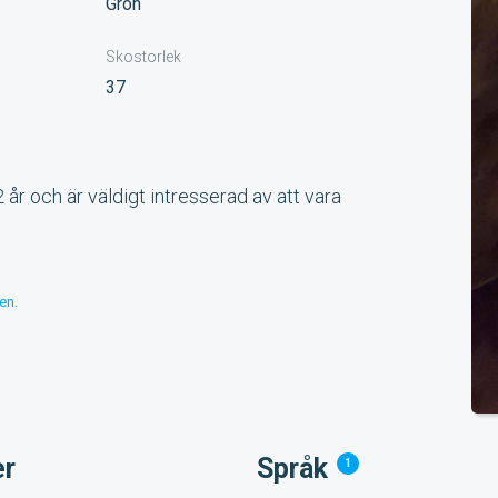
Grön
Skostorlek
37
2 år och är väldigt intresserad av att vara 
en.
er
Språk
1