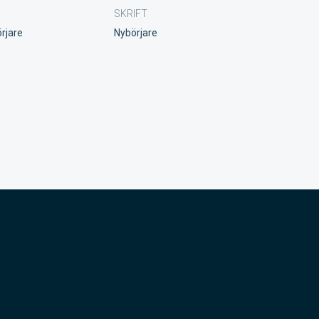
SKRIFT
rjare
Nybörjare