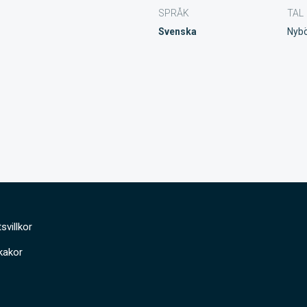
SPRÅK
TAL
Svenska
Nybö
svillkor
kakor