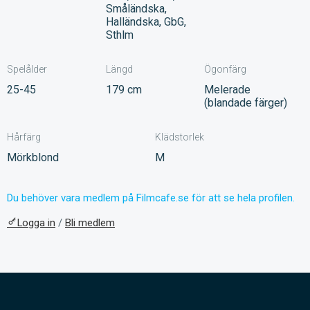
Småländska,
Halländska, GbG,
Sthlm
Spelålder
Längd
Ögonfärg
25-45
179 cm
Melerade
(blandade färger)
Hårfärg
Klädstorlek
Mörkblond
M
Du behöver vara medlem på Filmcafe.se för att se hela profilen.
Logga in
/
Bli medlem