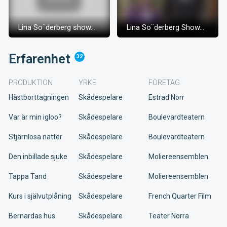
Lina So¨derberg show...
Lina So¨derberg Show...
Erfarenhet
32
PRODUKTION
YRKE
FÖRETAG
Hästborttagningen
Skådespelare
Estrad Norr
Var är min igloo?
Skådespelare
Boulevardteatern
Stjärnlösa nätter
Skådespelare
Boulevardteatern
Den inbillade sjuke
Skådespelare
Moliereensemblen
Tappa Tand
Skådespelare
Moliereensemblen
Kurs i självutplåning
Skådespelare
French Quarter Film
Bernardas hus
Skådespelare
Teater Norra