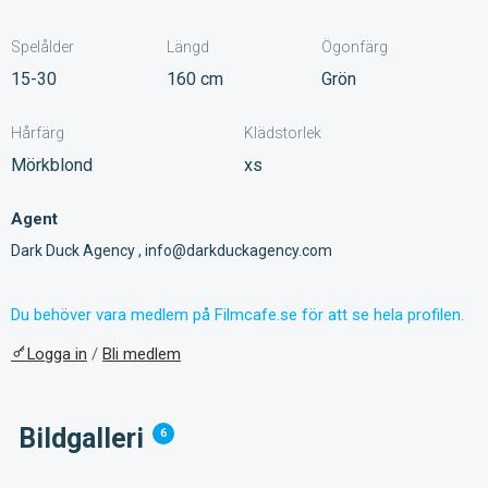
Spelålder
Längd
Ögonfärg
15-30
160 cm
Grön
Hårfärg
Klädstorlek
Mörkblond
xs
Agent
Dark Duck Agency , info@darkduckagency.com
Du behöver vara medlem på Filmcafe.se för att se hela profilen.
Logga in
/
Bli medlem
Bildgalleri
6