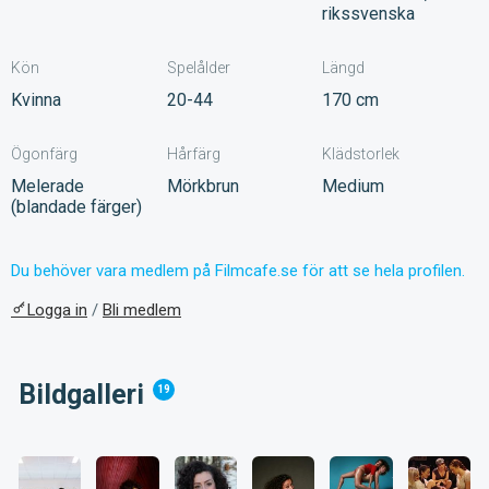
rikssvenska
Kön
Spelålder
Längd
Kvinna
20-44
170 cm
Ögonfärg
Hårfärg
Klädstorlek
Melerade
Mörkbrun
Medium
(blandade färger)
Du behöver vara medlem på Filmcafe.se för att se hela profilen.
Logga in
/
Bli medlem
Bildgalleri
19