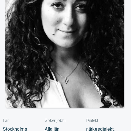
Län
Söker jobb i
Dialekt
Stockholms
Alla län
närkesdialekt,