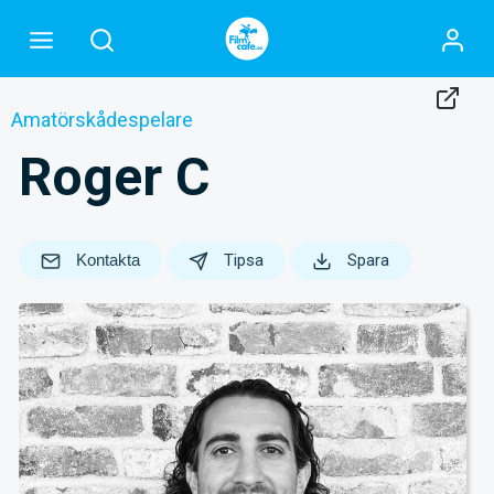
Amatörskådespelare
Roger C
Kontakta
Tipsa
Spara