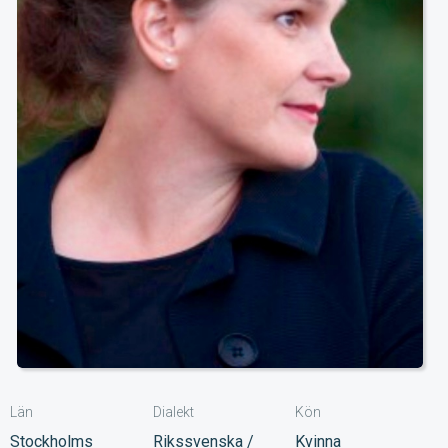
Län
Dialekt
Kön
Stockholms
Rikssvenska /
Kvinna