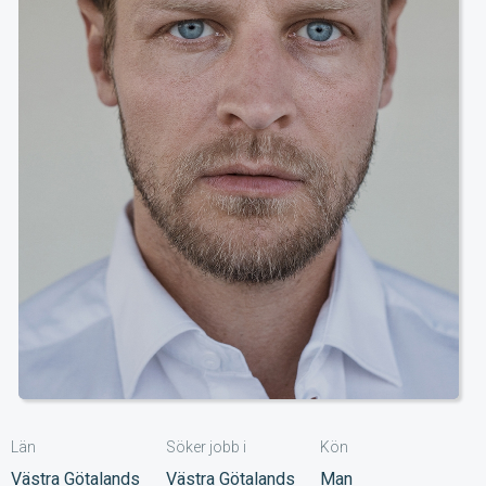
Län
Söker jobb i
Kön
Västra Götalands
Västra Götalands
Man