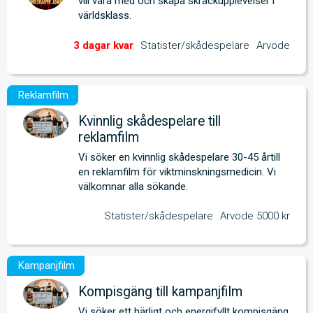
vill vara med och skapa skräckupplevelser i 
världsklass. 
Statister/skådespelare
Arvode
Kvinnlig skådespelare till
reklamfilm
Vi söker en kvinnlig skådespelare 30-45 årtill 
en reklamfilm för viktminskningsmedicin. Vi 
välkomnar alla sökande.
Statister/skådespelare
Arvode 5000 kr
Kompisgäng till kampanjfilm
Vi söker ett härligt och energifyllt kompisgäng 