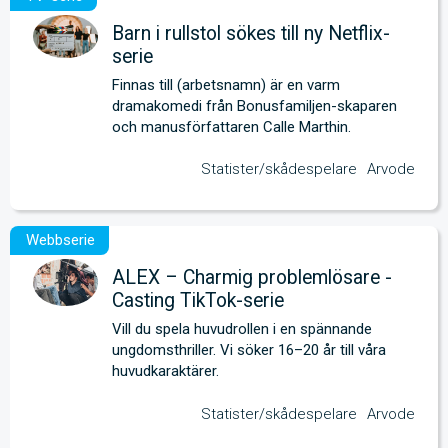
Barn i rullstol sökes till ny Netflix-
serie
Finnas till (arbetsnamn) är en varm 
dramakomedi från Bonusfamiljen-skaparen 
och manusförfattaren Calle Marthin. 
Statister/skådespelare
Arvode
ALEX – Charmig problemlösare -
Casting TikTok-serie
Vill du spela huvudrollen i en spännande 
ungdomsthriller. Vi söker 16–20 år till våra 
huvudkaraktärer.
Statister/skådespelare
Arvode