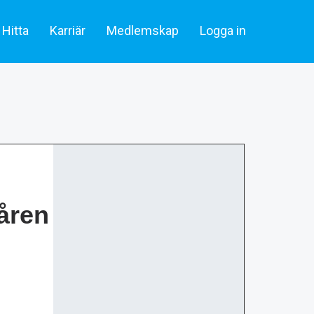
Hitta
Karriär
Medlemskap
Logga in
lare & statister
Artiklar
Skådespelare & Statister
tare
Filmbransch.se
Filmarbetare
Företag & rekrytering