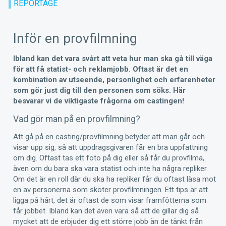
REPORTAGE
Inför en provfilmning
Ibland kan det vara svårt att veta hur man ska gå till väga
för att få statist- och reklamjobb. Oftast är det en
kombination av utseende, personlighet och erfarenheter
som gör just dig till den personen som söks. Här
besvarar vi de viktigaste frågorna om castingen!
Vad gör man på en provfilmning?
Att gå på en casting/provfilmning betyder att man går och
visar upp sig, så att uppdragsgivaren får en bra uppfattning
om dig. Oftast tas ett foto på dig eller så får du provfilma,
även om du bara ska vara statist och inte ha några repliker.
Om det är en roll där du ska ha repliker får du oftast läsa mot
en av personerna som sköter provfilmningen. Ett tips är att
ligga på hårt, det är oftast de som visar framfötterna som
får jobbet. Ibland kan det även vara så att de gillar dig så
mycket att de erbjuder dig ett större jobb än de tänkt från