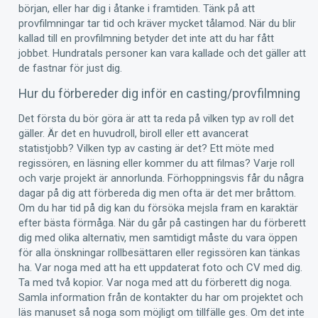
början, eller har dig i åtanke i framtiden. Tänk på att
provfilmningar tar tid och kräver mycket tålamod. När du blir
kallad till en provfilmning betyder det inte att du har fått
jobbet. Hundratals personer kan vara kallade och det gäller att
de fastnar för just dig.
Hur du förbereder dig inför en casting/provfilmning
Det första du bör göra är att ta reda på vilken typ av roll det
gäller. Är det en huvudroll, biroll eller ett avancerat
statistjobb? Vilken typ av casting är det? Ett möte med
regissören, en läsning eller kommer du att filmas? Varje roll
och varje projekt är annorlunda. Förhoppningsvis får du några
dagar på dig att förbereda dig men ofta är det mer bråttom.
Om du har tid på dig kan du försöka mejsla fram en karaktär
efter bästa förmåga. När du går på castingen har du förberett
dig med olika alternativ, men samtidigt måste du vara öppen
för alla önskningar rollbesättaren eller regissören kan tänkas
ha. Var noga med att ha ett uppdaterat foto och CV med dig.
Ta med två kopior. Var noga med att du förberett dig noga.
Samla information från de kontakter du har om projektet och
läs manuset så noga som möjligt om tillfälle ges. Om det inte