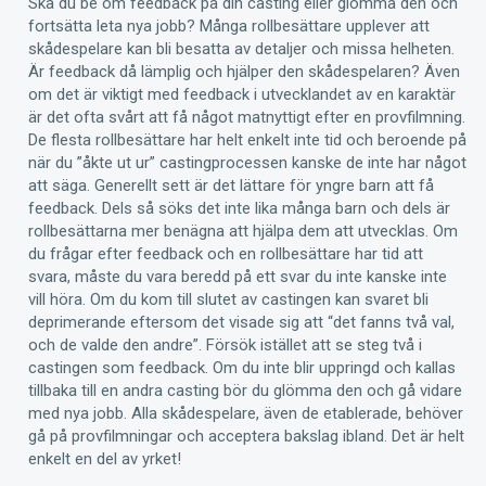
Ska du be om feedback på din casting eller glömma den och
fortsätta leta nya jobb? Många rollbesättare upplever att
skådespelare kan bli besatta av detaljer och missa helheten.
Är feedback då lämplig och hjälper den skådespelaren? Även
om det är viktigt med feedback i utvecklandet av en karaktär
är det ofta svårt att få något matnyttigt efter en provfilmning.
De flesta rollbesättare har helt enkelt inte tid och beroende på
när du ”åkte ut ur” castingprocessen kanske de inte har något
att säga. Generellt sett är det lättare för yngre barn att få
feedback. Dels så söks det inte lika många barn och dels är
rollbesättarna mer benägna att hjälpa dem att utvecklas. Om
du frågar efter feedback och en rollbesättare har tid att
svara, måste du vara beredd på ett svar du inte kanske inte
vill höra. Om du kom till slutet av castingen kan svaret bli
deprimerande eftersom det visade sig att “det fanns två val,
och de valde den andre”. Försök istället att se steg två i
castingen som feedback. Om du inte blir uppringd och kallas
tillbaka till en andra casting bör du glömma den och gå vidare
med nya jobb. Alla skådespelare, även de etablerade, behöver
gå på provfilmningar och acceptera bakslag ibland. Det är helt
enkelt en del av yrket!