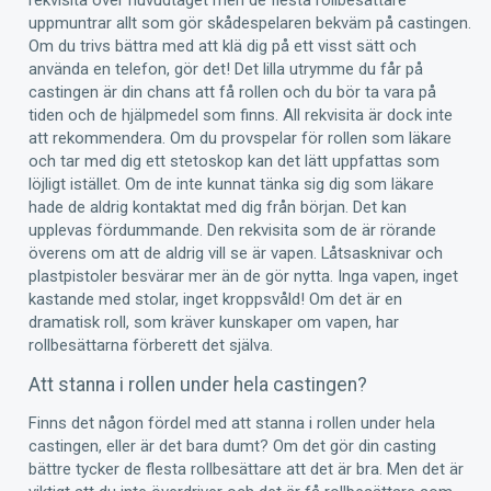
rekvisita över huvudtaget men de flesta rollbesättare
uppmuntrar allt som gör skådespelaren bekväm på castingen.
Om du trivs bättra med att klä dig på ett visst sätt och
använda en telefon, gör det! Det lilla utrymme du får på
castingen är din chans att få rollen och du bör ta vara på
tiden och de hjälpmedel som finns. All rekvisita är dock inte
att rekommendera. Om du provspelar för rollen som läkare
och tar med dig ett stetoskop kan det lätt uppfattas som
löjligt istället. Om de inte kunnat tänka sig dig som läkare
hade de aldrig kontaktat med dig från början. Det kan
upplevas fördummande. Den rekvisita som de är rörande
överens om att de aldrig vill se är vapen. Låtsasknivar och
plastpistoler besvärar mer än de gör nytta. Inga vapen, inget
kastande med stolar, inget kroppsvåld! Om det är en
dramatisk roll, som kräver kunskaper om vapen, har
rollbesättarna förberett det själva.
Att stanna i rollen under hela castingen?
Finns det någon fördel med att stanna i rollen under hela
castingen, eller är det bara dumt? Om det gör din casting
bättre tycker de flesta rollbesättare att det är bra. Men det är