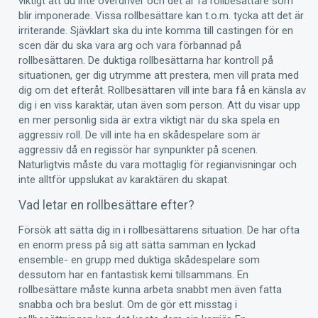
viktigt att du inte överdriver och det är få rollbesättare som
blir imponerade. Vissa rollbesättare kan t.o.m. tycka att det är
irriterande. Sjävklart ska du inte komma till castingen för en
scen där du ska vara arg och vara förbannad på
rollbesättaren. De duktiga rollbesättarna har kontroll på
situationen, ger dig utrymme att prestera, men vill prata med
dig om det efteråt. Rollbesättaren vill inte bara få en känsla av
dig i en viss karaktär, utan även som person. Att du visar upp
en mer personlig sida är extra viktigt när du ska spela en
aggressiv roll. De vill inte ha en skådespelare som är
aggressiv då en regissör har synpunkter på scenen.
Naturligtvis måste du vara mottaglig för regianvisningar och
inte alltför uppslukat av karaktären du skapat.
Vad letar en rollbesättare efter?
Försök att sätta dig in i rollbesättarens situation. De har ofta
en enorm press på sig att sätta samman en lyckad
ensemble- en grupp med duktiga skådespelare som
dessutom har en fantastisk kemi tillsammans. En
rollbesättare måste kunna arbeta snabbt men även fatta
snabba och bra beslut. Om de gör ett misstag i