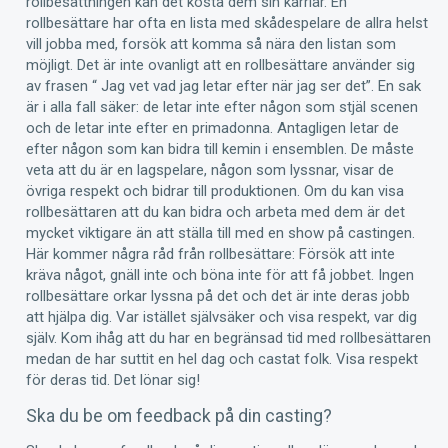
rollbesättningen kan det kosta dem sin karriär. En
rollbesättare har ofta en lista med skådespelare de allra helst
vill jobba med, forsök att komma så nära den listan som
möjligt. Det är inte ovanligt att en rollbesättare använder sig
av frasen “ Jag vet vad jag letar efter när jag ser det”. En sak
är i alla fall säker: de letar inte efter någon som stjäl scenen
och de letar inte efter en primadonna. Antagligen letar de
efter någon som kan bidra till kemin i ensemblen. De måste
veta att du är en lagspelare, någon som lyssnar, visar de
övriga respekt och bidrar till produktionen. Om du kan visa
rollbesättaren att du kan bidra och arbeta med dem är det
mycket viktigare än att ställa till med en show på castingen.
Här kommer några råd från rollbesättare: Försök att inte
kräva något, gnäll inte och böna inte för att få jobbet. Ingen
rollbesättare orkar lyssna på det och det är inte deras jobb
att hjälpa dig. Var istället självsäker och visa respekt, var dig
själv. Kom ihåg att du har en begränsad tid med rollbesättaren
medan de har suttit en hel dag och castat folk. Visa respekt
för deras tid. Det lönar sig!
Ska du be om feedback på din casting?