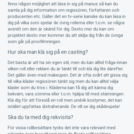
finns någon möjlighet att läsa in sig på manus så kan du
samla på dig information om regissören, författaren och
producenten etc. Gäller det en tv-serie kanske du kan läsa in
dig på vilka som spelar de övrig rollerna eller t.o.m. se några
avsnitt om den är okänd för dig. Desto mer du kan om
projektet desto mer kommer du att skilja dig från de övriga
som går på provfilmningen.
Hur ska man klä sig på en casting?
Det bästa är att ha sin egen stil, men du kan alltid fråga innan
vilken roll eller reklam du är tänkt till och klä dig lite därefter.
Det gäller även med makeupen. Det är ofta svårt att gissa sig
till vilka kläder regissören tänkt sig men du kan alltid välja
kläder som du trivs i. Kläderna kan få dig att känna dig
bekväm, vara oömma eller t.o.m. hjälpa till med stämningen.
Klä dig för att föreslå en roll men undvik kostymer, det kan
istället uppfattas distraherande. De vill se dig skådespela!
Ska du ta med dig rekvisita?
För vissa rollbesättare tycks det inte vara relevant med