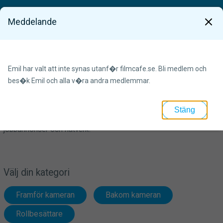
Meddelande
x
Bli medlem snabbt och enkelt
Emil har valt att inte synas utanf�r filmcafe.se. Bli medlem och
bes�k Emil och alla v�ra andra medlemmar.
Få tillgång till unika verktyg och tjänster som gör
Stäng
castingprocessen lättare. Skapa och hitta professionella profiler,
jobbannonser och nätverk!
Välj din kategori
Framför kameran
Bakom kameran
Rollbesättare