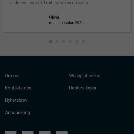
Ja
ducent som fått mitt namn av en casta...
gj
Olivia
medlem sedan 2024
Om oss
Webbplatsvillkor
Kontakta oss
Hantera kakor
Nyhetsbrev
Annonsering