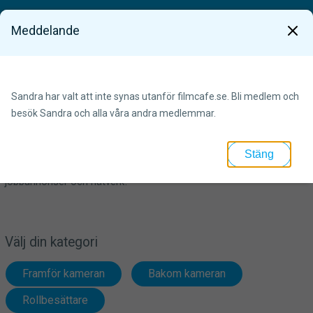
Meddelande
x
Bli medlem snabbt och enkelt
Sandra har valt att inte synas utanför filmcafe.se. Bli medlem och
besök Sandra och alla våra andra medlemmar.
Få tillgång till unika verktyg och tjänster som gör
Stäng
castingprocessen lättare. Skapa och hitta professionella profiler,
jobbannonser och nätverk!
Välj din kategori
Framför kameran
Bakom kameran
Rollbesättare