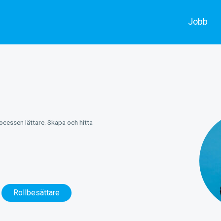
Jobb
Alla jobb
Skådespe
Annonsera
Filmarbe
rocessen lättare. Skapa och hitta
Rollbesättare