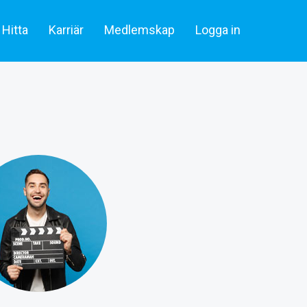
Hitta
Karriär
Medlemskap
Logga in
lare & statister
Artiklar
Skådespelare & Statister
tare
Filmbransch.se
Filmarbetare
Företag & rekrytering