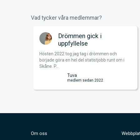
Vad tycker våra medlemmar?
n gick i
Kontaktad av en b
lelse
producent
ag tag i drömmen och
För några veckor sedan blev jag k
 del statistjobb runt om i
en brittisk producent som fått mi
en casta...
Olivia
em sedan 2022
medlem sedan 2024
Om oss
Webbplat