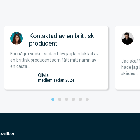
rittisk
Enligt mig är Filmcafé den
bästa sidan i Norden för
skådespelarjobb
ontaktad av
tt namn av
Jag skaffade Filmcafé i början av 2025. Då
hade jag ännu inte gjort något seriöst inom
skådes...
Josué
medlem sedan 2021
svillkor