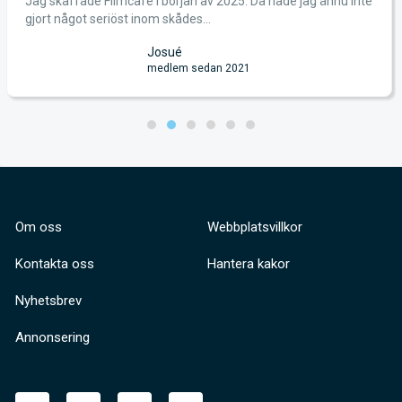
Jag skaffade Filmcafé i början av 2025. Då hade jag ännu inte
gjort något seriöst inom skådes...
Josué
medlem sedan 2021
Om oss
Webbplatsvillkor
Kontakta oss
Hantera kakor
Nyhetsbrev
Annonsering