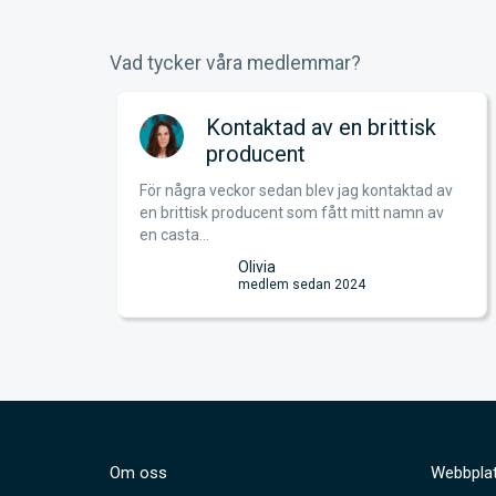
Vad tycker våra medlemmar?
Kontaktad av en brittisk
producent
och
För några veckor sedan blev jag kontaktad av
unt om i
en brittisk producent som fått mitt namn av
en casta...
Olivia
medlem sedan 2024
Om oss
Webbplat