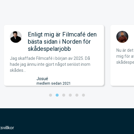
Enligt mig är Filmcafé den
bästa sidan i Norden för
skådespelarjobb
Nu är de
mig för a
Jag skaffade Filmcafé i början av 2025. Då
skådespel
hade jag ännu inte gjort något seriöst inom
skådes...
Josué
medlem sedan 2021
svillkor