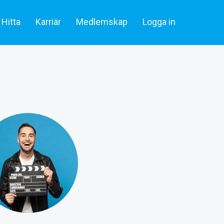
Hitta
Karriär
Medlemskap
Logga in
lare & statister
Artiklar
Skådespelare & Statister
tare
Filmbransch.se
Filmarbetare
Företag & rekrytering