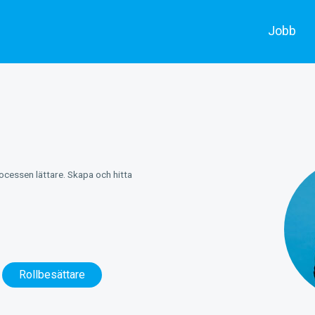
Jobb
Alla jobb
Skådespe
Annonsera
Filmarbe
rocessen lättare. Skapa och hitta
Rollbesättare