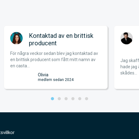
Kontaktad av en brittisk
producent
För några veckor sedan blev jag kontaktad av
en brittisk producent som fått mitt namn av
Jag skaff
en casta...
hade jag 
skådes...
Olivia
medlem sedan 2024
svillkor