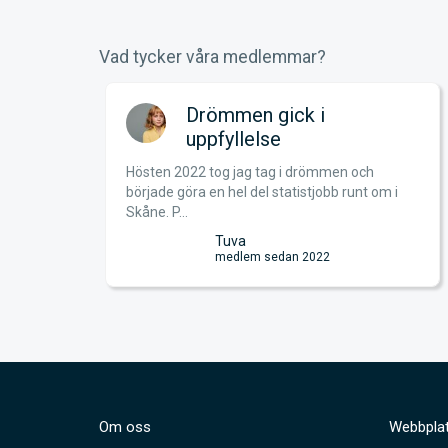
Vad tycker våra medlemmar?
an!
Drömmen gick i
uppfyllelse
Hösten 2022 tog jag tag i drömmen och
just nu
började göra en hel del statistjobb runt om i
S...
Skåne. P...
Tuva
medlem sedan 2022
Om oss
Webbplat