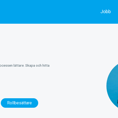
Jobb
Alla jobb
Skådespe
Annonsera
Filmarbe
rocessen lättare. Skapa och hitta
Rollbesättare