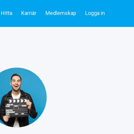
Hitta
Karriär
Medlemskap
Logga in
lare & statister
Artiklar
Skådespelare & Statister
tare
Filmbransch.se
Filmarbetare
Företag & rekrytering