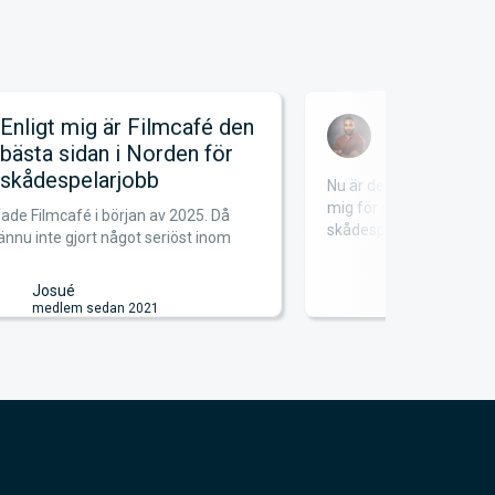
Enligt mig är Filmcafé den
Satsa på
bästa sidan i Norden för
skådespelarjobb
Nu är det mer än 12 år
mig för att satsa på dr
ade Filmcafé i början av 2025. Då
skådespela...
ännu inte gjort något seriöst inom
Freddy
medlem se
Josué
medlem sedan 2021