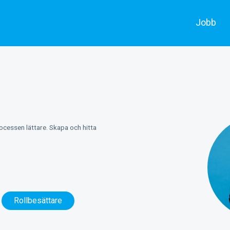
Jobb
Alla jobb
Skådespe
Annonsera
Filmarbe
rocessen lättare. Skapa och hitta
Rollbesättare