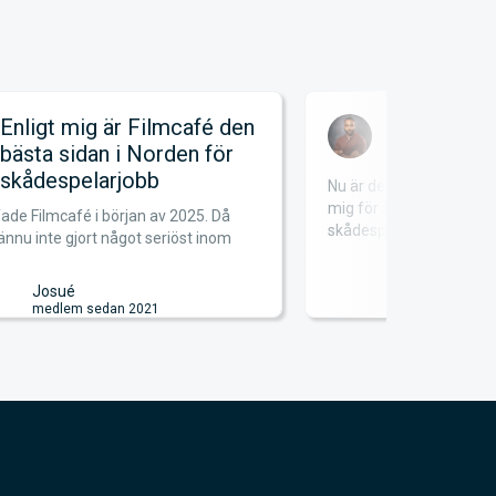
Enligt mig är Filmcafé den
Satsa på
bästa sidan i Norden för
skådespelarjobb
Nu är det mer än 12 år
mig för att satsa på dr
ade Filmcafé i början av 2025. Då
skådespela...
ännu inte gjort något seriöst inom
Freddy
medlem se
Josué
medlem sedan 2021