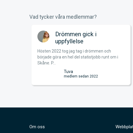
Vad tycker våra medlemmar?
an!
Drömmen gick i
uppfyllelse
Hösten 2022 tog jag tag i drömmen och
just nu
började göra en hel del statistjobb runt om i
S...
Skåne. P...
Tuva
medlem sedan 2022
Om oss
Webbplat