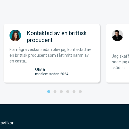
Kontaktad av en brittisk
producent
För några veckor sedan blev jag kontaktad av
en brittisk producent som fått mitt namn av
Jag skaff
en casta...
hade jag 
skådes...
Olivia
medlem sedan 2024
svillkor