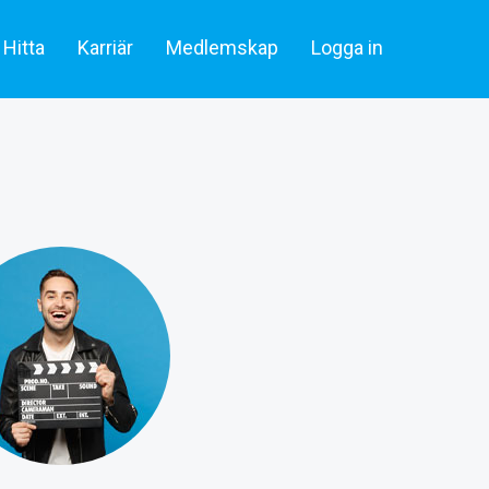
Hitta
Karriär
Medlemskap
Logga in
lare & statister
Artiklar
Skådespelare & Statister
tare
Filmbransch.se
Filmarbetare
Företag & rekrytering