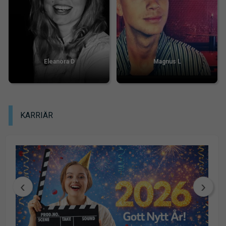
Eleanora D
Magnus L
KARRIÄR
‹
›