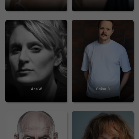
Åsa W
Oskar B