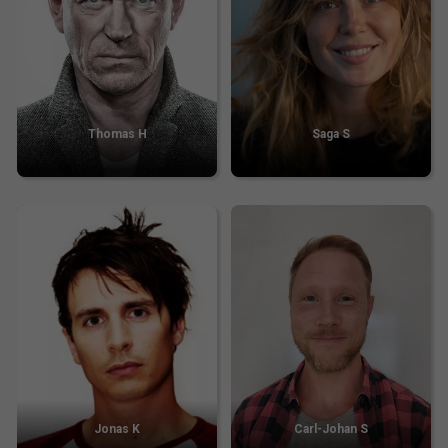
Thomas H
Saga S
Jonas K
Carl-Johan S