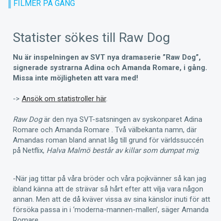
FILMER PÅ GÅNG
Statister sökes till Raw Dog
Nu är inspelningen av SVT nya dramaserie ”Raw Dog”,
signerade systrarna Adina och Amanda Romare, i gång.
Missa inte möjligheten att vara med!
->
Ansök om statistroller här
.
Raw Dog
är den nya
SVT-satsningen av syskonparet Adina
Romare och Amanda Romare
. Två välbekanta namn, där
Amandas roman bland annat låg till grund för världssuccén
på
Netflix
,
Halva Malmö består av killar som dumpat mig
.
-När jag tittar på våra bröder och våra pojkvänner så kan jag
ibland känna att de strävar så hårt efter att vilja vara någon
annan. Men att de då kväver vissa av sina känslor inuti för att
försöka passa in i ‘moderna-mannen-mallen’, säger Amanda
Romare.