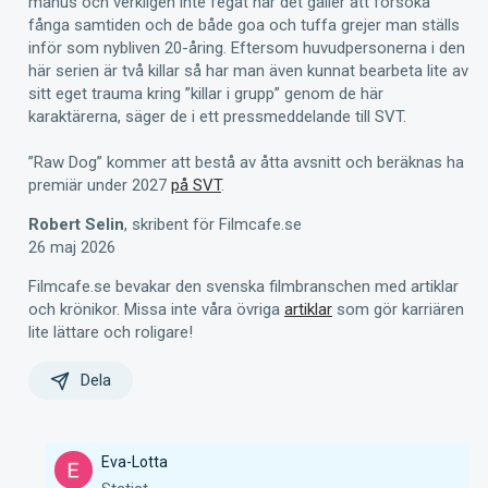
manus och verkligen inte fegat när det gäller att försöka
fånga samtiden och de både goa och tuffa grejer man ställs
inför som nybliven 20-åring. Eftersom huvudpersonerna i den
här serien är två killar så har man även kunnat bearbeta lite av
sitt eget trauma kring ”killar i grupp” genom de här
karaktärerna, säger de i ett pressmeddelande till SVT.
”Raw Dog” kommer att bestå av åtta avsnitt och beräknas ha
premiär under 2027
på SVT
.
Robert Selin
, skribent för Filmcafe.se
26 maj 2026
Filmcafe.se bevakar den svenska filmbranschen med artiklar
och krönikor. Missa inte våra övriga
artiklar
som gör karriären
lite lättare och roligare!
Dela
Eva-Lotta