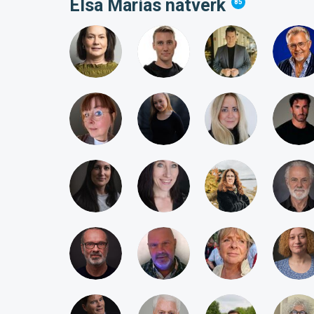
Elsa Marias nätverk
85