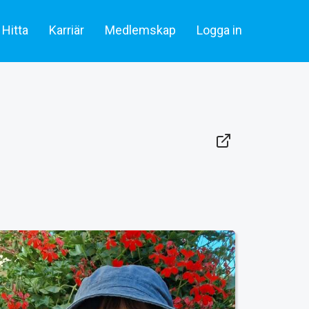
Hitta
Karriär
Medlemskap
Logga in
lare & statister
Artiklar
Skådespelare & Statister
tare
Filmbransch.se
Filmarbetare
Företag & rekrytering