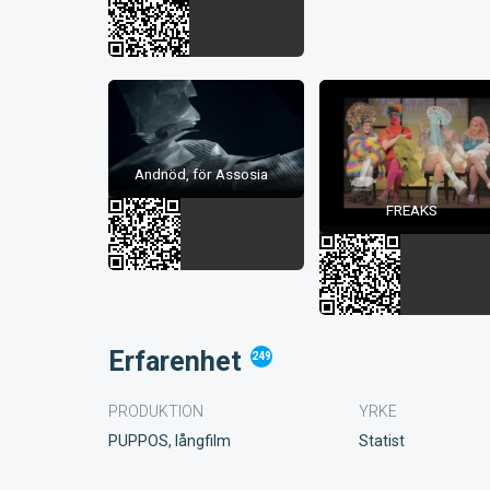
Andnöd, för Assosia
FREAKS
Erfarenhet
249
PRODUKTION
YRKE
PUPPOS, långfilm
Statist