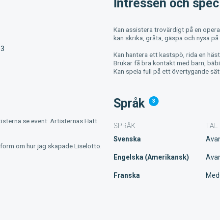
Intressen och speci
Kan assistera trovärdigt på en opera
kan skrika, gråta, gäspa och nysa 
13
Kan hantera ett kastspö, rida en häs
Brukar få bra kontakt med barn, bäbisa
Kan spela full på ett övertygande sät
Språk
3
isterna.se event: Artisternas Hatt
SPRÅK
TAL
Svenska
Ava
rform om hur jag skapade Liselotto.
Engelska (Amerikansk)
Ava
Franska
Med