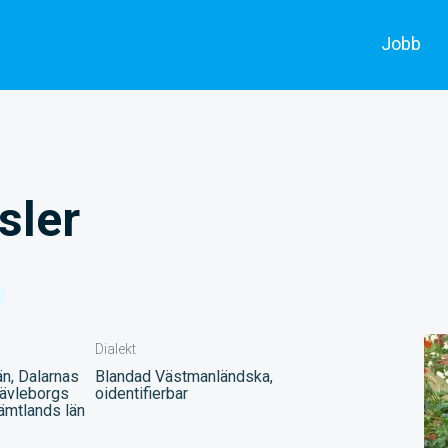
Jobb
Alla jobb
Skådespe
Annonsera
Filmarbe
sler
Dialekt
län, Dalarnas
Blandad Västmanländska,
 Gävleborgs
oidentifierbar
Jämtlands län