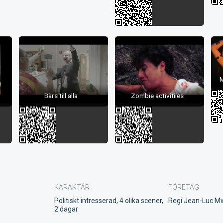
M
Bärs till alla
Zombie activitiies
KARAKTÄR
FÖRETAG
Politiskt intresserad, 4 olika scener,
Regi Jean-Luc M
2 dagar