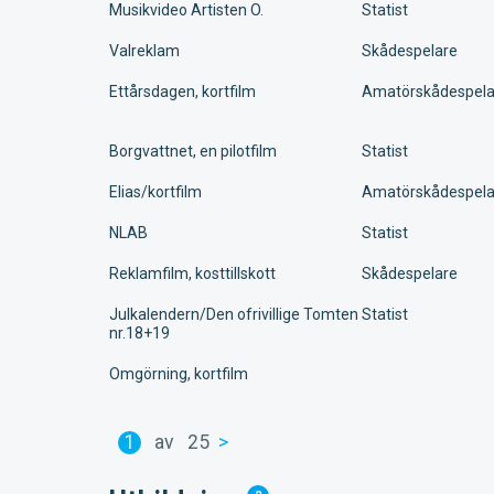
Musikvideo Artisten O.
Statist
Valreklam
Skådespelare
Ettårsdagen, kortfilm
Amatörskådespela
Borgvattnet, en pilotfilm
Statist
Elias/kortfilm
Amatörskådespela
NLAB
Statist
Reklamfilm, kosttillskott
Skådespelare
Julkalendern/Den ofrivillige Tomten
Statist
nr.18+19
Omgörning, kortfilm
1
av
25
>