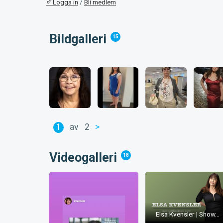
Logga in
/
Bli medlem
Bildgalleri
15
1
av
2
>
Videogalleri
18
Elsa Kvensler | Show...