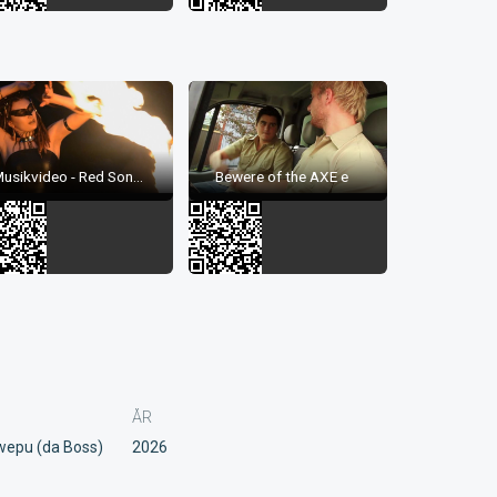
Bewere of the AXE e
usikvideo - Red Son...
ÅR
wepu (da Boss)
2026