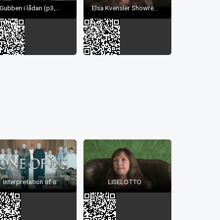
Gubben i lådan (p3,...
Elsa Kvensler Showre...
Interpretation of o
LISELOTTO