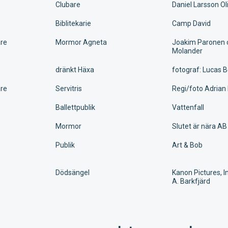
Clubare
Daniel Larsson Ol
Biblitekarie
Camp David
re
Mormor Agneta
Joakim Paronen o
Molander
dränkt Häxa
fotograf: Lucas B
re
Servitris
Regi/foto Adrian
Ballettpublik
Vattenfall
Mormor
Slutet är nära AB
Publik
Art & Bob
Dödsängel
Kanon Pictures, 
A. Barkfjärd