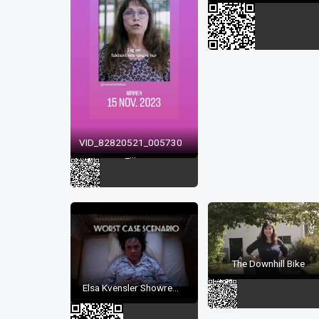
VID_82820521_005730
_...
The Downhill Bike
Elsa Kvensler Showre...