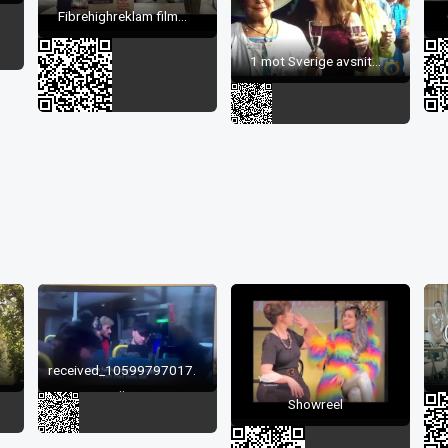
Fibrehighreklam film...
1 mot Sverige avsnit...
received_10599797017.
..
Showreel