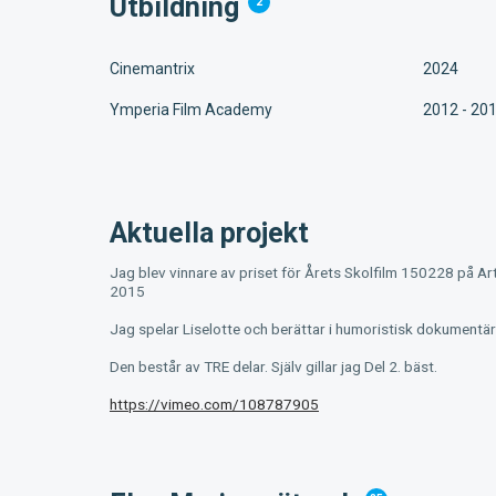
Utbildning
2
Cinemantrix
2024
Ymperia Film Academy
2012 - 20
Aktuella projekt
Jag blev vinnare av priset för Årets Skolfilm 150228 på Art
2015
Jag spelar Liselotte och berättar i humoristisk dokumentä
Den består av TRE delar. Själv gillar jag Del 2. bäst.
https://vimeo.com/108787905