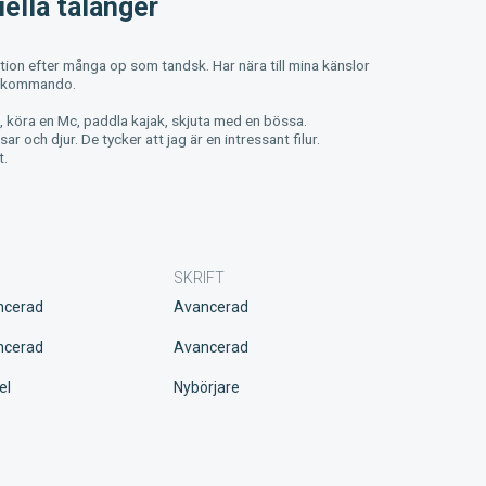
ella talanger
tion efter många op som tandsk. Har nära till mina känslor
på kommando.
t, köra en Mc, paddla kajak, skjuta med en bössa.
r och djur. De tycker att jag är en intressant filur.
t.
SKRIFT
ncerad
Avancerad
ncerad
Avancerad
el
Nybörjare