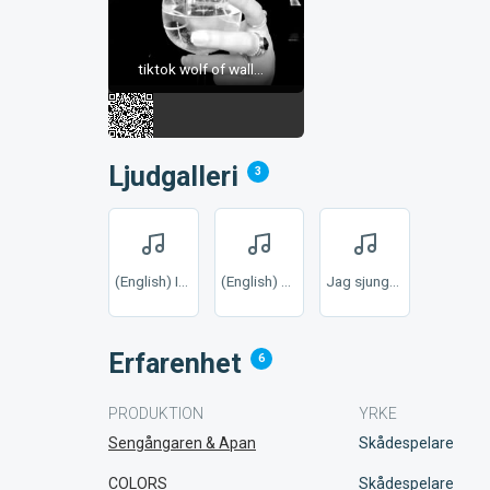
tiktok wolf of wall...
Ljudgalleri
3
(English) Irina ”Three Sisters”
(English) Eliza Doolittle ”Pygmalion”
Jag sjunger i studion med min musiklärare
Erfarenhet
6
PRODUKTION
YRKE
Sengångaren & Apan
Skådespelare
COLORS
Skådespelare