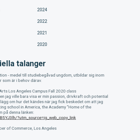
h
2024
2022
2021
2020
ella talanger
ion - medel till studiebegåvad ungdom, utbildar sig inom
r som är i behov därav.
Arts Los Angeles Campus Fall 2020 class
n jag ville bara visa er min passion, drivkraft och potential
inlägg om hur det kändes när jag fick beskedet om att jag
cting school in America, the Academy "Home of the
om på denna länken:
B5YJ3lh/?utm_source=ig_web_copy_link
er of Commerce, Los Angeles