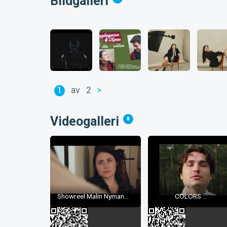
Bildgalleri
1
av
2
>
Videogalleri
8
Showreel Malin Nyman...
COLORS ...