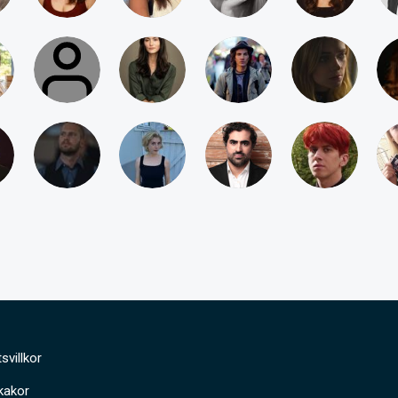
svillkor
kakor