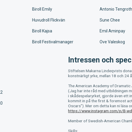
Biroll Emily
Antonio Tengrot
Huvudroll Flickvän
Sune Chee
Biroll Kajsa
Emil Aminpay
Biroll Festivalmanager
Ove Valeskog
Intressen och speci
Stiftelsen Makarna Lindeqvists donat
konstnärligt yrke, mellan 18 och 24 å
The American Academy of Dramatic 
(Jag har inte råd med utbildningen me
22
i skådespelaryrket, gjorde även ett 
kommit in på the first & foremost a
20
Oscars"). Mer om detta kan ni läsa 
https://www.instagram.com/p/B-wd
Member of Swedish-American Chamb
Skills: