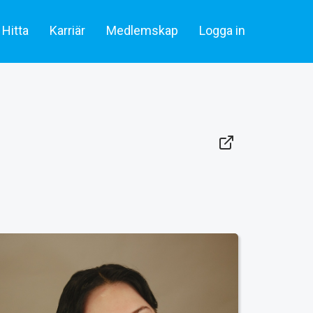
Hitta
Karriär
Medlemskap
Logga in
lare & statister
Artiklar
Skådespelare & Statister
tare
Filmbransch.se
Filmarbetare
Företag & rekrytering