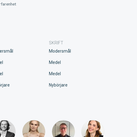
rfarenhet
SKRIFT
ersmål
Modersmål
el
Medel
el
Medel
rjare
Nybörjare