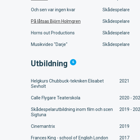
Och sen var ingen kvar
Skådespelare
På låtsas Björn Holmgren
Skådespelare
Horns out Productions
Skådespelare
Musikvideo "Darje"
Skådespelare
Utbildning
6
Helgkurs Chubbuck-tekniken Elisabet
2021
Sevholt
Calle Flygare Teaterskola
2020 - 20
Skådespelarutbildning inom film och scen
2019 - 20
Sigtuna
Cinemantrix
2019
Frances King - school of English London
2017