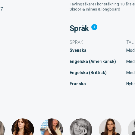
Tävlingsåkare i konståkning 10 års e
Skidor & inlines & longboard
17
Språk
4
SPRÅK
TAL
Svenska
Mod
Engelska (Amerikansk)
Med
Engelska (Brittisk)
Med
Franska
Nybö