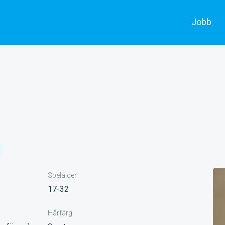
Jobb
Alla jobb
Skådespe
Annonsera
Filmarbe
Spelålder
17-32
Hårfärg