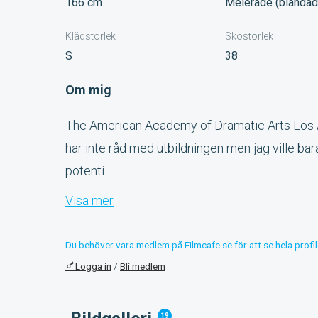
166 cm
Melerade (blandad
Klädstorlek
Skostorlek
S
38
Om mig
The American Academy of Dramatic Arts Los 
har inte råd med utbildningen men jag ville bar
potenti...
Visa mer
Du behöver vara medlem på Filmcafe.se för att se hela profil
Logga in
/
Bli medlem
19