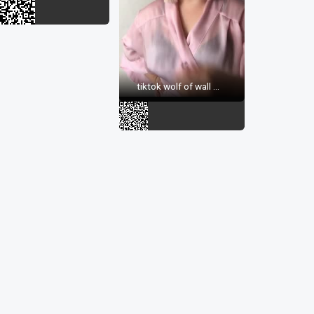
tiktok wolf of wall ...