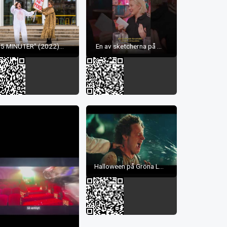
"5 MINUTER" (2022)...
En av sketcherna på ...
Halloween på Gröna L...