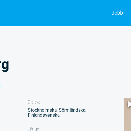
Jobb
Alla jobb
Skådespe
Annonsera
Filmarbe
rg
Dialekt
Stockholmska, Sörmländska,
Finlandsvenska,
Längd