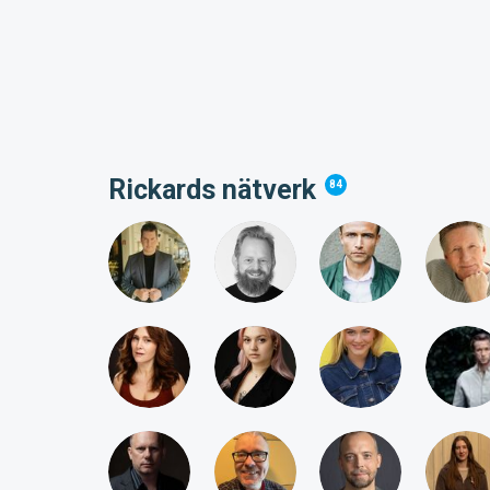
Rickards nätverk
84