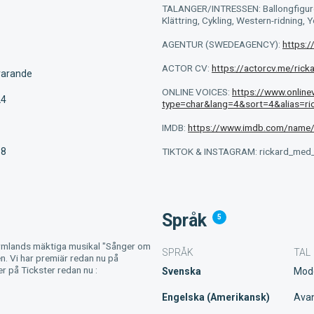
TALANGER/INTRESSEN: Ballongfigurer,
Klättring, Cykling, Western-ridning, Y
AGENTUR (SWEDEAGENCY):
https:
ACTOR CV:
https://actorcv.me/rick
varande
ONLINE VOICES:
https://www.online
24
type=char&lang=4&sort=4&alias=ri
IMDB:
https://www.imdb.com/nam
TIKTOK & INSTAGRAM: rickard_med
18
Språk
5
Sörmlands mäktiga musikal "Sånger om
SPRÅK
TAL
. Vi har premiär redan nu på
er på Tickster redan nu :
Svenska
Mod
Engelska (Amerikansk)
Ava