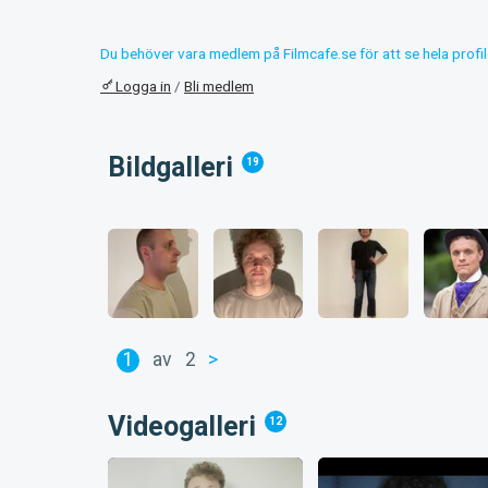
Du behöver vara medlem på Filmcafe.se för att se hela profil
Logga in
/
Bli medlem
Bildgalleri
19
1
av
2
>
Videogalleri
12