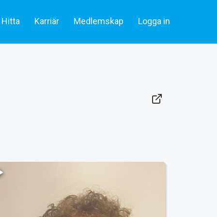
Hitta
Karriär
Medlemskap
Logga in
lare & statister
Artiklar
Skådespelare & Statister
tare
Filmbransch.se
Filmarbetare
Företag & rekrytering