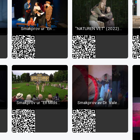
Smakprov ur "En ...
"NATUREN VET" (2022)...
Smakprov ur "En Mids...
Smakprov av Dr. Vale...