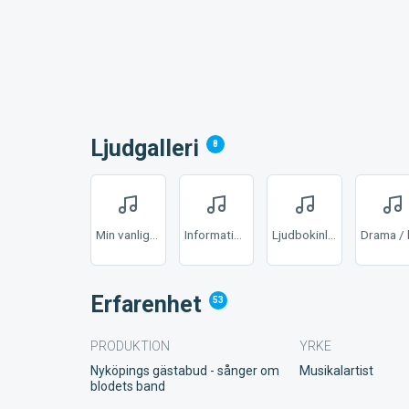
Ljudgalleri
8
Min vanliga röst
Informationstext
Ljudbokinläsning
Erfarenhet
53
PRODUKTION
YRKE
Nyköpings gästabud - sånger om
Musikalartist
blodets band