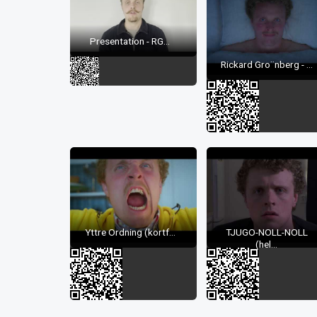
Presentation - RG...
Rickard Gro¨nberg - ...
Yttre Ordning (kortf...
TJUGO-NOLL-NOLL
(hel...