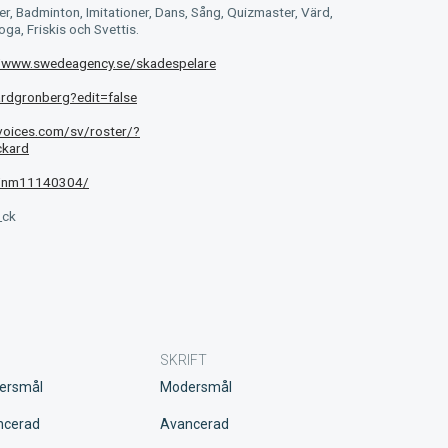
 Badminton, Imitationer, Dans, Sång, Quizmaster, Värd,
oga, Friskis och Svettis.
//www.swedeagency.se/skadespelare
ardgronberg?edit=false
voices.com/sv/roster/?
ckard
e/nm11140304/
_ck
SKRIFT
ersmål
Modersmål
ncerad
Avancerad