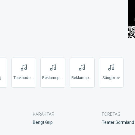
Drama / ljuddrama
Tecknade figurer
Reklamspeaker - Godis
Reklamspeaker - Bio
Sångprov
KARAKTÄR
FÖRETAG
Bengt Grip
Teater Sörmland