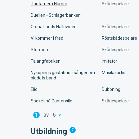
Pantamera Humor
Skådespelare
Duellen - Schlagerbanken
Gröna Lunds Halloween
Skådespelare
Vi kommer i fred
Röstskådespelare
Stormen
Skådespelare
Talangfabriken
Imitatör
Nyköpings gästabud - sånger om
Musikalartist
blodets band
Elio
Dubbning
Spöket på Canterville
Skådespelare
1
av
6
>
Utbildning
7