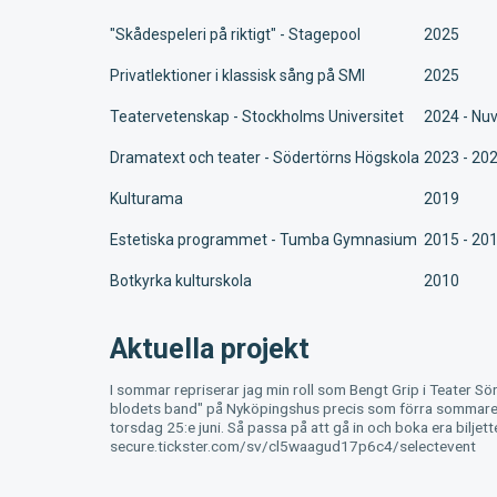
"Skådespeleri på riktigt" - Stagepool
2025
Privatlektioner i klassisk sång på SMI
2025
Teatervetenskap - Stockholms Universitet
2024 - Nu
Dramatext och teater - Södertörns Högskola
2023 - 20
Kulturama
2019
Estetiska programmet - Tumba Gymnasium
2015 - 20
Botkyrka kulturskola
2010
Aktuella projekt
I sommar repriserar jag min roll som Bengt Grip i Teater 
blodets band" på Nyköpingshus precis som förra sommaren
torsdag 25:e juni. Så passa på att gå in och boka era biljett
secure.tickster.com/sv/cl5waagud17p6c4/selectevent