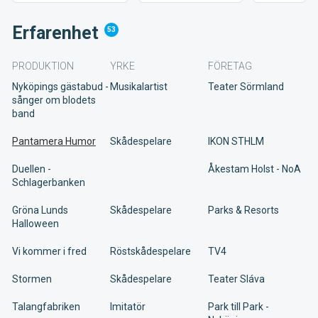
Erfarenhet
53
PRODUKTION
YRKE
FÖRETAG
Nyköpings gästabud -
Musikalartist
Teater Sörmland
sånger om blodets
band
Pantamera Humor
Skådespelare
IKON STHLM
Duellen -
Åkestam Holst - NoA
Schlagerbanken
Gröna Lunds
Skådespelare
Parks & Resorts
Halloween
Vi kommer i fred
Röstskådespelare
TV4
Stormen
Skådespelare
Teater Sláva
Talangfabriken
Imitatör
Park till Park -