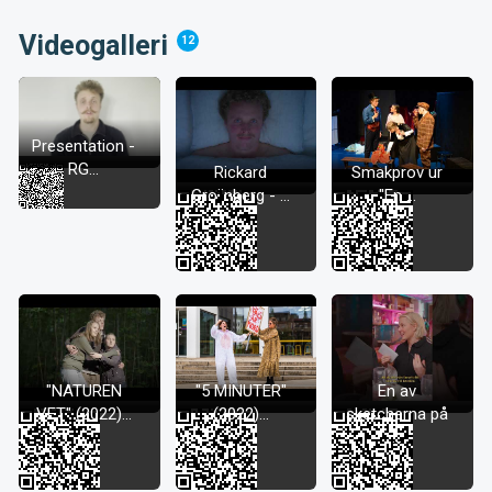
Videogalleri
12
Presentation -
RG...
Rickard
Smakprov ur
Gro¨nberg - ...
"En ...
"NATUREN
"5 MINUTER"
En av
VET" (2022)...
(2022)...
sketcherna på
...