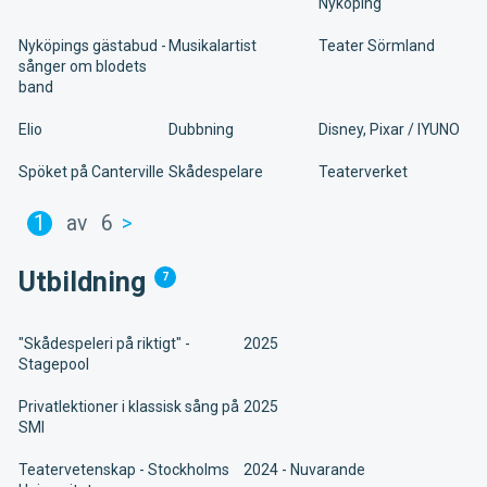
Nyköping
Nyköpings gästabud -
Musikalartist
Teater Sörmland
sånger om blodets
band
Elio
Dubbning
Disney, Pixar / IYUNO
Spöket på Canterville
Skådespelare
Teaterverket
1
av
6
>
Utbildning
7
"Skådespeleri på riktigt" -
2025
Stagepool
Privatlektioner i klassisk sång på
2025
SMI
Teatervetenskap - Stockholms
2024 - Nuvarande