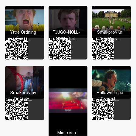
Yttre Ordning
TJUGO-NOLL-
Smakprov ur
(kortf...
NOLL (hel...
"En Mids...
Smakprov av
Halloween på
Dr. Vale...
Gröna L...
Min röst i