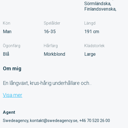
Sörmländska,
Finlandsvenska,
Kön
Spelålder
Längd
Man
16-35
191 cm
Ögonfärg
Hårfärg
Klädstorlek
Blå
Mörkblond
Large
Om mig
En långväxt, krus-hårig underhållare och...
Visa mer
Agent
Swedeagency, kontakt@swedeagency.se, +46 70 520 26 00