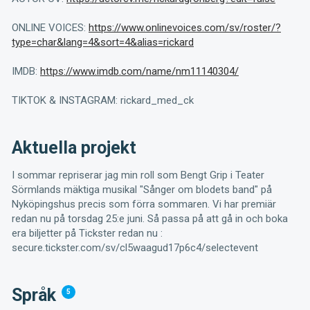
ONLINE VOICES:
https://www.onlinevoices.com/sv/roster/?
type=char&lang=4&sort=4&alias=rickard
IMDB:
https://www.imdb.com/name/nm11140304/
TIKTOK & INSTAGRAM: rickard_med_ck
Aktuella projekt
I sommar repriserar jag min roll som Bengt Grip i Teater
Sörmlands mäktiga musikal "Sånger om blodets band" på
Nyköpingshus precis som förra sommaren. Vi har premiär
redan nu på torsdag 25:e juni. Så passa på att gå in och boka
era biljetter på Tickster redan nu :
secure.tickster.com/sv/cl5waagud17p6c4/selectevent
Språk
5