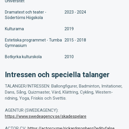
Universitet
Dramatext och teater -
2023 - 2024
Södertörns Högskola
Kulturama
2019
Estetiska programmet - Tumba
2015 - 2018
Gymnasium
Botkyrka kulturskola
2010
Intressen och speciella talanger
TALANGER/INTRESSEN: Ballongfigurer, Badminton, Imitationer,
Dans, Sång, Quizmaster, Värd, Klättring, Cykling, Western-
ridning, Yoga, Friskis och Svettis.
AGENTUR (SWEDEAGENCY):
https://www.swedeagency.se/skadespelare
ACTOR CV:
https://actorcv.me/rickardgronberg?edit=false